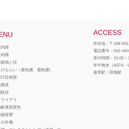
ACCESS
ENU
所在地：〒188-001
緑内障
電話番号：
042-460
白内障
受付時間：10:00～12
糖尿病と目
年中無休（ASTA・
ものもらい（麦粒腫、霰粒腫）
最寄駅：田無駅
VDT症候群
結膜炎
飛蚊症
ドライアイ
加齢黄斑変性
眼瞼痙攣
目の外傷