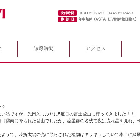
介
診療時間
アクセス
か？
ない私ですが、先日久しぶりに5度目の富士登山に行ってきました！！！
時は霧雨に降られた登山でしたが、流星群の名残で夜は流れ星を見れ、
たようで、時折太陽の光に照らされた植物はキラキラしていて本当に綺