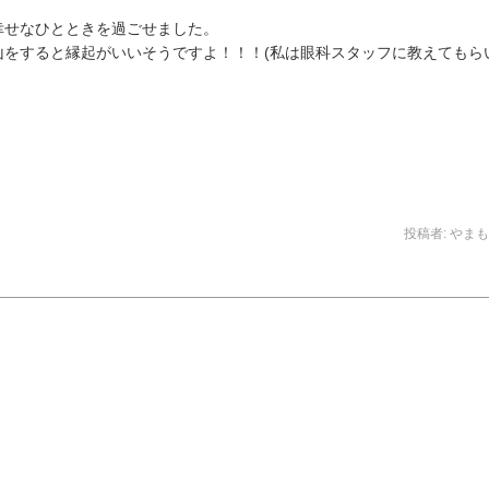
幸せなひとときを過ごせました。
山をすると縁起がいいそうですよ！！！(私は眼科スタッフに教えてもら
投稿者:
やまも