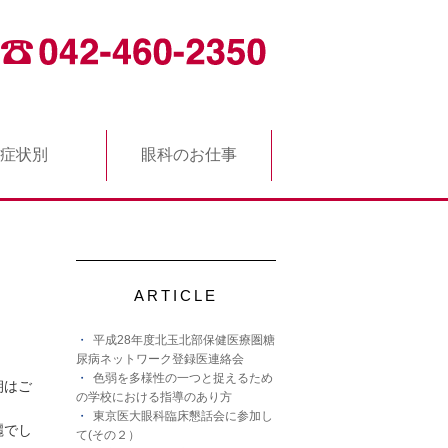
症状別
眼科のお仕事
ARTICLE
平成28年度北玉北部保健医療圏糖
尿病ネットワーク登録医連絡会
色弱を多様性の一つと捉えるため
朝はご
の学校における指導のあり方
東京医大眼科臨床懇話会に参加し
麗でし
て(その２）