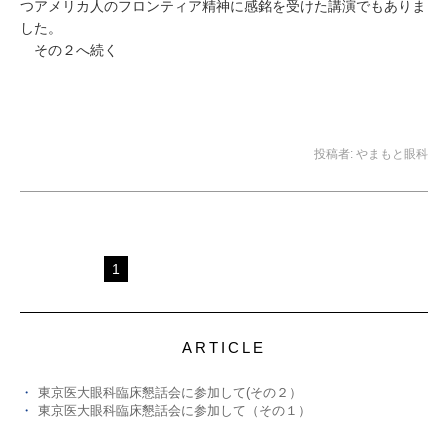
つアメリカ人のフロンティア精神に感銘を受けた講演でもありま
した。
その２へ続く
投稿者:
やまもと眼科
1
ARTICLE
東京医大眼科臨床懇話会に参加して(その２）
東京医大眼科臨床懇話会に参加して（その１）