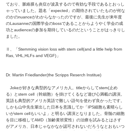
ており、脈絡膜も炎症が波及するので有効な手段であるとおっし
ゃっていました。題名「expected」の期待されていたものが何な
のかのnuanceがわからなかったのですが、最後に先生が来年度
のLausanneの国際学会のbossであることからようやく学会の成
功とaudienceの参加を期待しているのだということがはっきりし
ました。
Ⅱ、「Stemming vision loss with stem cell(and a little help from
Ras, VHL,HLFs and VEGF)」
Dr. Martin Friedlander(the Scripps Reserch Institue)
Jokeが好きな典型的なアメリカ人。titleからしてstem(止め
る）とstem cell（幹細胞）を掛けてくるなど遊び心満載の講演。
英語も典型的アメリカ英語で難しい語句を使わず良かったです。
しかも山中先生輩出した日本を意識してか「IPS細胞も素晴らし
いがstem cellもいいよ」と明るい講演となりました。骨髄の細胞
を目に移植してAMD（加齢黄班変性）の治療を試みるとはさす
がアメリカ、日本じゃなかなか認可されないだろうなとおもいつ