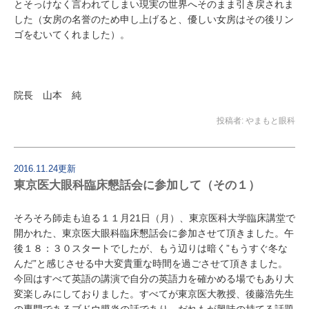
とそっけなく言われてしまい現実の世界へそのまま引き戻されま
した（女房の名誉のため申し上げると、優しい女房はその後リン
ゴをむいてくれました）。
院長 山本 純
投稿者:
やまもと眼科
2016.11.24更新
東京医大眼科臨床懇話会に参加して（その１）
そろそろ師走も迫る１１月21日（月）、東京医科大学臨床講堂で
開かれた、東京医大眼科臨床懇話会に参加させて頂きました。午
後１８：３０スタートでしたが、もう辺りは暗く”もうすぐ冬な
んだ”と感じさせる中大変貴重な時間を過ごさせて頂きました。
今回はすべて英語の講演で自分の英語力を確かめる場でもあり大
変楽しみにしておりました。すべてが東京医大教授、後藤浩先生