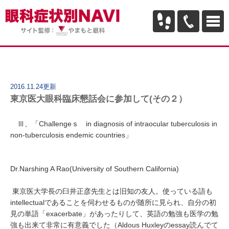
2016.11.24更新
東京医大眼科臨床懇話会に参加して(その２）
Ⅲ、「Challengeｓ in diagnosis of intraocular tuberculosis in
non-tuberculosis endemic countries」
Dr.Narshing A Rao(University of Southern California)
東京医大学長の臼井正彦先生とは旧知の友人。使っている語も
intellectualであることを伺わせるものが随所に見られ、自分の初
見の単語「exacerbate」があったりして、英語の勉強も医学の勉
強も出来て非常に有意義でした（Aldous Huxleyのessay読んでて