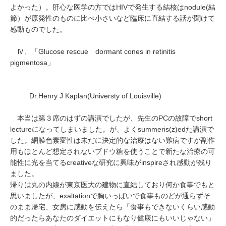
よかった）。肝心な医学の方ではHIVで発生する結核はnodule(結
節）が原発性のものに比べ小さいなど臨床に直結する話が聞けて
感動ものでした。
Ⅳ、「Glucose rescue dormant cones in retinitis
pigmentosa」
Dr.Henry J Kaplan(Universty of Louisville)
本当は第３席のはずの講演でしたが、先生のPCの故障でshort
lectureになってしまいました。が、よくsummeris(z)edた講演で
した。網膜色素変性は未だに決定的な治療はない難病ですが副作
用もほとんど想定されないブドウ糖を使うことで新たな治療の可
能性に光を当てるcreativeな研究に興味がinspireされ感動が残り
ました。
帰りは丸の内線が東京医大の建物に直結しており何か食事でもと
思いましたが、exaltationで胸いっぱいで食事ものどが通らずそ
のまま帰宅、女房に感動を伝えたら「食事もできないくらい感動
的だったらあなたのダイエットにもなり健康にもいいじゃない」