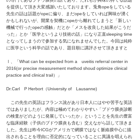
の専門であるブドウ膜炎の話であり、だれもが興味の持てる話題
を提供して頂き大変感謝いたしております。兎角opeをしている
先生の話は話題がopeに偏り、まだopeをしていれば興味が湧く
かもしれないが、開業を契機にopeから離れてしまうと「新しい
機械で行ったopeの感触」だとか「メスを改良した結果がこうだ
った」とか「医学というより技術の話」になり正直sleeping time
となってしまうので参加する気になれませんでした。今回は純粋
に医学という科学の話であり、題目順に講評させて頂きますと
Ⅰ、「What can be expected from a uveitis referral center in
2016(or precise measurement method shoud optimize clinical
practice and clinical trail）」
Dr.Carl P Herbort（University of Lausanne)
この先生の英語はフランス訛があり日本人にはやや苦手な英語
ではありましたが、内容は極めてわかりやすい「ブドウ膜炎診断
の検査がどのように発展していったか」ということを先生の豊富
な臨床経験（子供のブドウ膜炎も含む）交えながら話して頂きま
した。先生は昨今ICGがアメリカで網膜ではなく脈絡膜中心に描
出されることを理由に否定的になっていることに異議を唱えられ