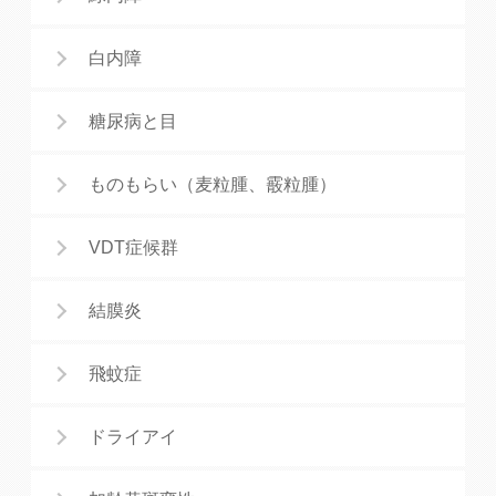
白内障
糖尿病と目
ものもらい（麦粒腫、霰粒腫）
VDT症候群
結膜炎
飛蚊症
ドライアイ