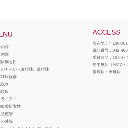
ACCESS
ENU
所在地：〒188-001
緑内障
電話番号：
042-460
白内障
受付時間：10:00～12
糖尿病と目
年中無休（ASTA・
ものもらい（麦粒腫、霰粒腫）
最寄駅：田無駅
VDT症候群
結膜炎
飛蚊症
ドライアイ
加齢黄斑変性
眼瞼痙攣
目の外傷