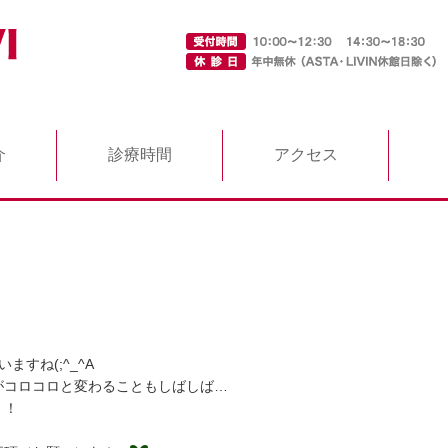
介
診療時間
アクセス
すね(;^_^A
がコロコロと変わることもしばしば…
！！